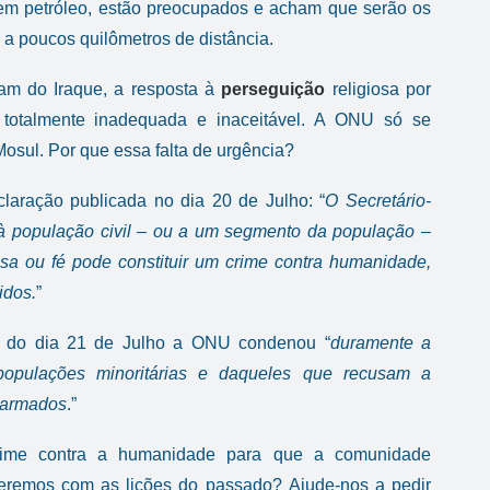
 em petróleo, estão preocupados e acham que serão os
a poucos quilômetros de distância.
ram do Iraque, a resposta à
perseguição
religiosa por
 totalmente inadequada e inaceitável. A ONU só se
osul. Por que essa falta de urgência?
aração publicada no dia 20 de Julho: “
O Secretário-
o à população civil – ou a um segmento da população –
osa ou fé pode constituir um crime contra humanidade,
idos.
”
 do dia 21 de Julho a ONU condenou “
duramente a
populações minoritárias e daqueles que recusam a
s armados
.”
rime contra a humanidade para que a comunidade
deremos com as lições do passado? Ajude-nos a pedir