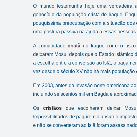
O mundo testemunha hoje uma verdadeira a
genocídio da população cristã do Iraque. Enq
pouquíssima preocupação com a situação dos
uma postura passiva na ajuda a essas pessoas.
A comunidade
cristã
no Iraque corre o risc
deixaram Mosul depois que o Estado Islâmico do 
a escolha entre a conversão ao Islã, o pagament
vez desde o século XV não há mais população
Em 2003, antes da invasão norte-americana ao
incluindo seiscentos mil em Bagdá e aproxima
Os
cristãos
que escolheram deixar Mosul 
Impossibilitados de pagarem o absurdo impost
e não se converteram ao Islã foram assassinado