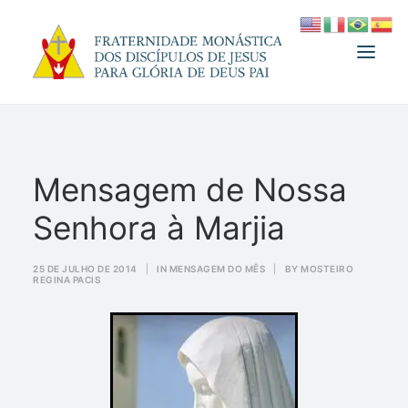
A FRATERNIDADE
Mensagem de Nossa
FUNDADOR
Senhora à Marjia
MEDJUGORJE
ESPIRITUALIDADE
25 DE JULHO DE 2014
|
IN
MENSAGEM DO MÊS
|
BY
MOSTEIRO
REGINA PACIS
ATUALIDADES
INFORMATIVO
DOAÇÃO
LOJA