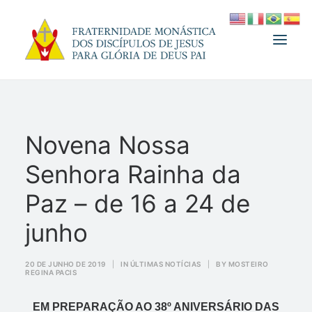
A FRATERNIDADE
Novena Nossa
FUNDADOR
Senhora Rainha da
MEDJUGORJE
ESPIRITUALIDADE
Paz – de 16 a 24 de
ATUALIDADES
junho
INFORMATIVO
20 DE JUNHO DE 2019
|
IN
ÚLTIMAS NOTÍCIAS
|
BY
MOSTEIRO
DOAÇÃO
REGINA PACIS
LOJA
EM PREPARAÇÃO AO 38º ANIVERSÁRIO DAS