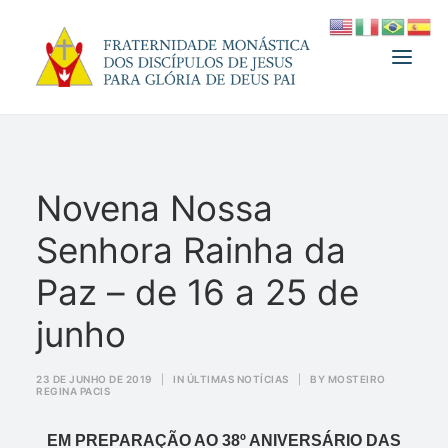
A FRATERNIDADE
Novena Nossa
FUNDADOR
Senhora Rainha da
MEDJUGORJE
ESPIRITUALIDADE
Paz – de 16 a 25 de
ATUALIDADES
junho
INFORMATIVO
23 DE JUNHO DE 2019
|
IN
ÚLTIMAS NOTÍCIAS
|
BY
MOSTEIRO
DOAÇÃO
REGINA PACIS
LOJA
EM PREPARAÇÃO AO 38º ANIVERSÁRIO DAS