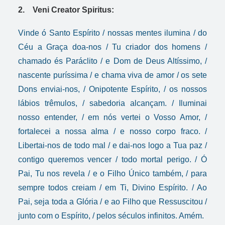
2. Veni Creator Spiritus:
Vinde ó Santo Espírito / nossas mentes ilumina / do
Céu a Graça doa-nos / Tu criador dos homens /
chamado és Paráclito / e Dom de Deus Altíssimo, /
nascente puríssima / e chama viva de amor / os sete
Dons enviai-nos, / Onipotente Espírito, / os nossos
lábios trêmulos, / sabedoria alcançam. / Iluminai
nosso entender, / em nós vertei o Vosso Amor, /
fortalecei a nossa alma / e nosso corpo fraco. /
Libertai-nos de todo mal / e dai-nos logo a Tua paz /
contigo queremos vencer / todo mortal perigo. / Ó
Pai, Tu nos revela / e o Filho Único também, / para
sempre todos creiam / em Ti, Divino Espírito. / Ao
Pai, seja toda a Glória / e ao Filho que Ressuscitou /
junto com o Espírito, / pelos séculos infinitos. Amém.