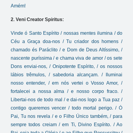
Amém!
2. Veni Creator Spiritus:
Vinde ó Santo Espírito / nossas mentes ilumina / do
Céu a Graça doa-nos / Tu criador dos homens /
chamado és Paráclito / e Dom de Deus Altíssimo, /
nascente puríssima / e chama viva de amor / os sete
Dons enviai-nos, / Onipotente Espírito, / os nossos
lábios trêmulos, / sabedoria alcançam. / Iluminai
nosso entender, / em nós vertei o Vosso Amor, /
fortalecei a nossa alma / e nosso corpo fraco. /
Libertai-nos de todo mal / e dai-nos logo a Tua paz /
contigo queremos vencer / todo mortal perigo. / Ó
Pai, Tu nos revela / e o Filho Único também, / para
sempre todos creiam / em Ti, Divino Espírito. / Ao
Pai, seja toda a Glória / e ao Filho que Ressuscitou /