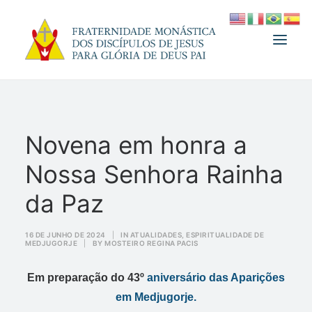
A FRATERNIDADE
Novena em honra a
FUNDADOR
Nossa Senhora Rainha
MEDJUGORJE
ESPIRITUALIDADE
da Paz
ATUALIDADES
16 DE JUNHO DE 2024
|
IN
ATUALIDADES
,
ESPIRITUALIDADE DE
MEDJUGORJE
|
BY
MOSTEIRO REGINA PACIS
INFORMATIVO
DOAÇÃO
Em preparação do 43º
aniversário das Aparições
LOJA
em Medjugorje.