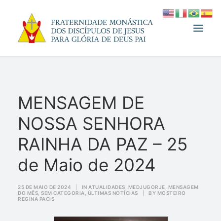
A FRATERNIDADE
MENSAGEM DE
FUNDADOR
NOSSA SENHORA
MEDJUGORJE
ESPIRITUALIDADE
RAINHA DA PAZ – 25
ATUALIDADES
de Maio de 2024
INFORMATIVO
25 DE MAIO DE 2024
|
IN
ATUALIDADES
,
MEDJUGORJE
,
MENSAGEM
DOAÇÃO
DO MÊS
,
SEM CATEGORIA
,
ÚLTIMAS NOTÍCIAS
|
BY
MOSTEIRO
REGINA PACIS
LOJA