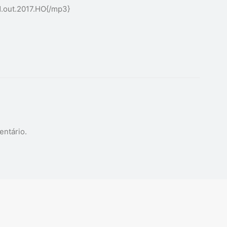
.out.2017.HO
{/mp3}
entário.