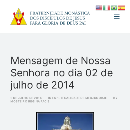
A FRATERNIDADE
Mensagem de Nossa
FUNDADOR
Senhora no dia 02 de
MEDJUGORJE
ESPIRITUALIDADE
julho de 2014
ATUALIDADES
2 DE JULHO DE 2014
|
IN
ESPIRITUALIDADE DE MEDJUGORJE
|
BY
MOSTEIRO REGINA PACIS
INFORMATIVO
DOAÇÃO
LOJA