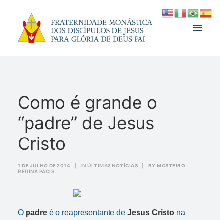
A FRATERNIDADE
Como é grande o
FUNDADOR
“padre” de Jesus
MEDJUGORJE
ESPIRITUALIDADE
Cristo
ATUALIDADES
1 DE JULHO DE 2014
|
IN
ÚLTIMAS NOTÍCIAS
|
BY
MOSTEIRO
REGINA PACIS
INFORMATIVO
DOAÇÃO
LOJA
O
padre
é o reapresentante de
Jesus Cristo
na