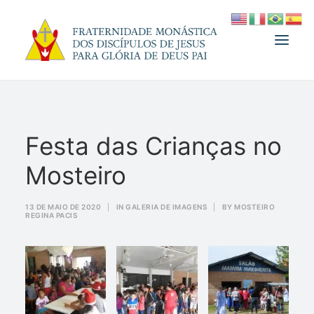
A FRATERNIDADE
Festa das Crianças no
FUNDADOR
Mosteiro
MEDJUGORJE
ESPIRITUALIDADE
13 DE MAIO DE 2020
|
IN
GALERIA DE IMAGENS
|
BY
MOSTEIRO
REGINA PACIS
ATUALIDADES
INFORMATIVO
DOAÇÃO
LOJA