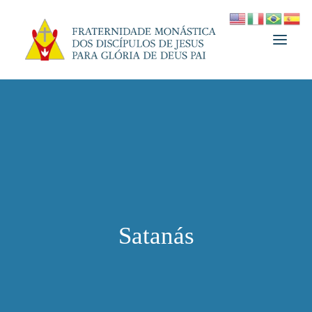
A FRATERNIDADE
FUNDADOR
MEDJUGORJE
ESPIRITUALIDADE
ATUALIDADES
Satanás
INFORMATIVO
DOAÇÃO
LOJA