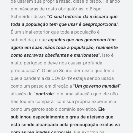
de usarem sua própria razão, disse o bispo. Falando
em máscaras de rosto obrigatórias, o Bispo
Schneider disse: “
O sinal exterior da máscara que
toda a população tem que usar é desproporcional
.
É um sinal exterior que toda a população é
submetida, e que
aqueles que nos governam têm
agora em suas mãos toda a população, realmente
como escravos obedientes e marionetes
”. Isto é
muito perigoso e deve nos causar profunda
preocupação”. O bispo Schneider disse que teme
que a pandemia da COVID-19 esteja sendo usada
como um passo em direção a “
Um governo mundial
”
através do “
controle
” em uma situação que ele não
hesitou em comparar com sua própria experiência
como um garoto sob o domínio soviético.
Ele
sublinhou especialmente o grau de ateísmo que
está sendo alcançado pela preocupação exclusiva
com as realidades corporais.
Ele exortou os