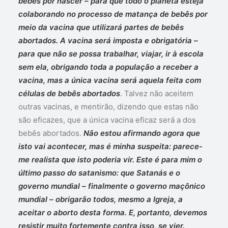
bebês por nascer – para que todo o planeta esteja
colaborando no processo de matança de bebês por
meio da vacina que utilizará partes de bebês
abortados.
A vacina será imposta e obrigatória –
para que não se possa trabalhar, viajar, ir à escola
sem ela, obrigando toda a população a receber a
vacina, mas a única vacina será aquela feita com
células de bebês abortados
. Talvez não aceitem
outras vacinas, e mentirão, dizendo que estas não
são eficazes, que a única vacina eficaz será a dos
bebês abortados.
Não estou afirmando agora que
isto vai acontecer, mas é minha suspeita: parece-
me realista que isto poderia vir.
Este é para mim o
último passo do satanismo: que Satanás e o
governo mundial – finalmente o governo maçônico
mundial – obrigarão todos, mesmo a Igreja, a
aceitar o aborto desta forma.
E, portanto, devemos
resistir muito fortemente contra isso, se vier.