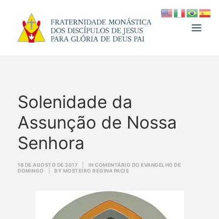
A FRATERNIDADE
Solenidade da
FUNDADOR
Assunção de Nossa
MEDJUGORJE
ESPIRITUALIDADE
Senhora
ATUALIDADES
18 DE AGOSTO DE 2017
|
IN
COMENTÁRIO DO EVANGELHO DE
DOMINGO
|
BY
MOSTEIRO REGINA PACIS
INFORMATIVO
DOAÇÃO
LOJA