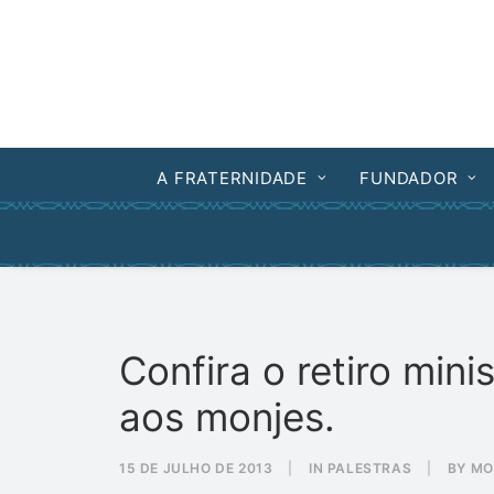
A FRATERNIDADE
FUNDADOR
Confira o retiro min
aos monjes.
15 DE JULHO DE 2013
|
IN
PALESTRAS
|
BY
MO