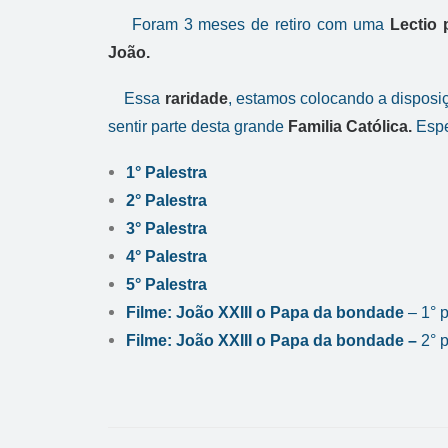
Foram 3 meses de retiro com uma
Lectio
João.
Essa
raridade
, estamos colocando a disposi
sentir parte desta grande
Familia Católica.
Espe
1° Palestra
2° Palestra
3° Palestra
4° Palestra
5° Palestra
Filme: João XXIII o Papa da bondade
– 1° p
Filme: João XXIII o Papa da bondade –
2° 