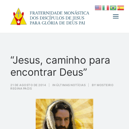
A FRATERNIDADE
“Jesus, caminho para
FUNDADOR
encontrar Deus”
MEDJUGORJE
ESPIRITUALIDADE
21 DE AGOSTO DE 2014
|
IN
ÚLTIMAS NOTÍCIAS
|
BY
MOSTEIRO
REGINA PACIS
ATUALIDADES
INFORMATIVO
DOAÇÃO
LOJA