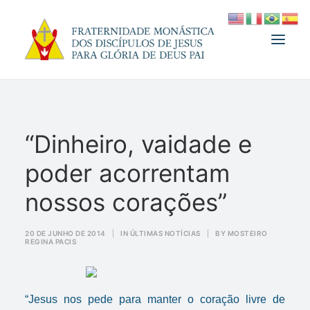
A FRATERNIDADE
“Dinheiro, vaidade e
FUNDADOR
poder acorrentam
MEDJUGORJE
ESPIRITUALIDADE
nossos corações”
ATUALIDADES
20 DE JUNHO DE 2014
|
IN
ÚLTIMAS NOTÍCIAS
|
BY
MOSTEIRO
REGINA PACIS
INFORMATIVO
DOAÇÃO
LOJA
“Jesus nos pede para manter o coração livre de