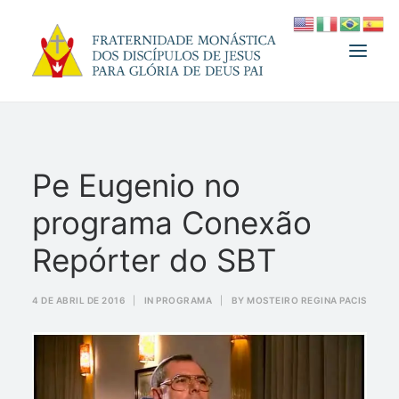
A FRATERNIDADE
Pe Eugenio no
FUNDADOR
programa Conexão
MEDJUGORJE
ESPIRITUALIDADE
Repórter do SBT
ATUALIDADES
4 DE ABRIL DE 2016
|
IN
PROGRAMA
|
BY
MOSTEIRO REGINA PACIS
INFORMATIVO
DOAÇÃO
LOJA