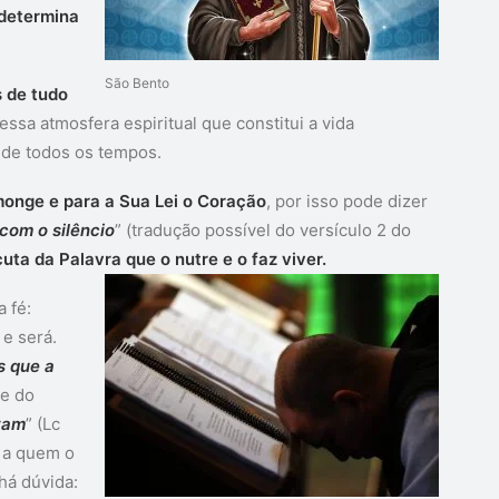
determina
São Bento
s de tudo
dessa atmosfera espiritual que constitui a vida
 de todos os tempos.
monge e para a Sua Lei o Coração
, por isso pode dizer
com o silêncio
” (tradução possível do versículo 2 do
ta da Palavra que o nutre e o faz viver.
a fé:
 e será.
s que a
te do
tam
” (Lc
 a quem o
há dúvida: