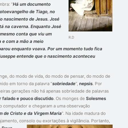
mbra: “
Há um documento
otoevangelho de Tiago, no
o nascimento de Jesus. José
stá na caverna. Enquanto José
e mesmo conta que viu um
R.D
a e com a mão a meio
parou enquanto voava. Por um momento tudo fica
iuseppe entende que o nascimento aconteceu
 monge, do modo de vida, do modo de pensar, do modo de
mido em torno da palavra “
sobriedade
“,
nepsis
. Por
meiras gerações não há apenas sobriedade de palavras
 falado e pouco discutido
. Os monges de
Solesmes
 o computador e chegaram a uma observação
m de Cristo e da Virgem Maria
”. Na idade madura do
ajamento, consolo ou exortações à vigilância.
Portanto,