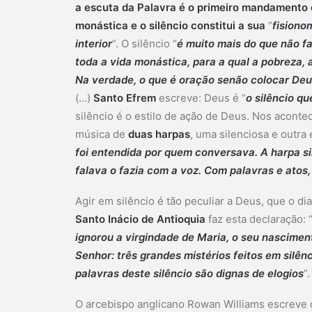
a escuta da Palavra é o primeiro mandamento 
monástica e o silêncio constitui a sua
“
fisiono
interior
“. O silêncio “
é muito mais do que não fal
toda a vida monástica, para a qual a pobreza, a
Na verdade, o que é oração senão colocar Deus 
(…)
Santo Efrem
escreve: Deus é “
o silêncio qu
silêncio é o estilo de ação de Deus. Nos acont
música de
duas harpas
, uma silenciosa e outra 
foi entendida por quem conversava. A harpa s
falava o fazia com a voz. Com palavras e atos
Agir em silêncio é tão peculiar a Deus, que o d
Santo Inácio de Antioquia
faz esta declaração: 
ignorou a virgindade de Maria, o seu nascime
Senhor: três grandes mistérios feitos em silên
palavras deste silêncio são dignas de elogios
”.
O arcebispo anglicano Rowan Williams escreve q