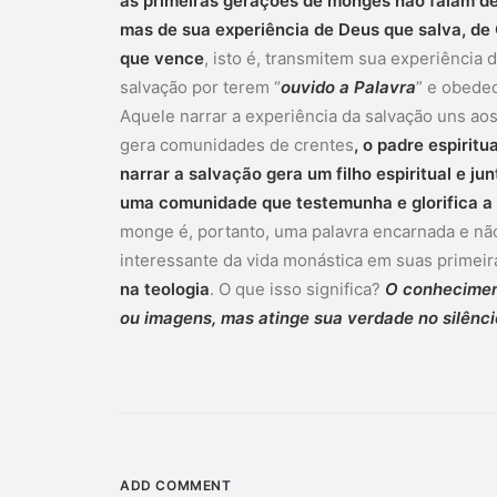
as primeiras gerações de monges não falam d
mas de sua experiência de Deus que salva, de 
que vence
, isto é, transmitem sua experiência 
salvação por terem “
ouvido a Palavra
” e obedec
Aquele narrar a experiência da salvação uns ao
gera comunidades de crentes
, o padre espiritu
narrar a salvação gera um filho espiritual e ju
uma comunidade que testemunha e glorifica a
monge é, portanto, uma palavra encarnada e não
interessante da vida monástica em suas primei
na teologia
. O que isso significa?
O conhecimen
ou imagens, mas atinge sua verdade no silênci
ADD COMMENT