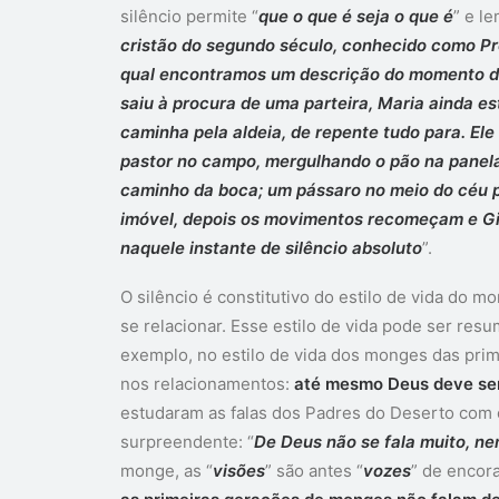
silêncio permite “
que o que é seja o que é
” e le
cristão do segundo século, conhecido como Pr
qual encontramos um descrição do momento d
saiu à procura de uma parteira, Maria ainda e
caminha pela aldeia, de repente tudo para. El
pastor no campo, mergulhando o pão na panel
caminho da boca; um pássaro no meio do céu 
imóvel, depois os movimentos recomeçam e G
naquele instante de silêncio absoluto
”.
O silêncio é constitutivo do estilo de vida do
se relacionar. Esse estilo de vida pode ser resu
exemplo, no estilo de vida dos monges das pri
nos relacionamentos:
até mesmo Deus deve ser
estudaram as falas dos Padres do Deserto com
surpreendente: “
De Deus não se fala muito, ne
monge, as “
visões
” são antes “
vozes
” de encor