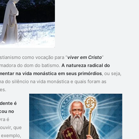
istianismo como vocação para “
viver em Cristo
”
ormadora do dom do batismo.
A natureza radical do
imentar na vida monástica em seus primórdios
, ou seja,
ema do silêncio na vida monástica e quais foram as
es.
idente é
cou no
vra é
ouvir, que
r exemplo,