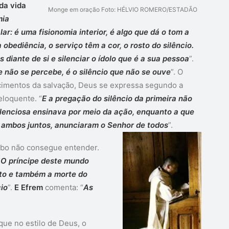
da vida
Monge em oração Foto: HÉLVIO ROMERO/ESTADÃO
mia
ar: é uma fisionomia interior, é algo que dá o tom a
 obediência, o serviço têm a cor, o rosto do silêncio.
diante de si e silenciar o ídolo que é a sua pessoa
”.
e não se percebe, é o silêncio que não se ouve
”. O
ecimentos da salvação, Deus se expressa segundo a
eloquente. “
E a pregação do silêncio da primeira não
ilenciosa ensinava por meio da ação, enquanto a que
, ambos juntos, anunciaram o Senhor de todos
”.
iabo não consegue entender.
“
O príncipe deste mundo
nto e também a morte do
cio
”.
E Efrem
comenta: “
As
ue no estilo de Deus, o