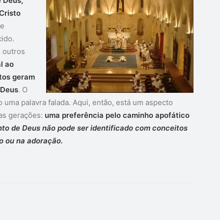
e Deus,
Cristo
de
ido.
s outros
al ao
ntos geram
 Deus
. O
 uma palavra falada. Aqui, então, está um aspecto
ras gerações:
uma preferência pelo caminho apofático
to de Deus não pode ser identificado com conceitos
o ou na adoração.