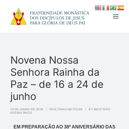
A FRATERNIDADE
Novena Nossa
FUNDADOR
Senhora Rainha da
MEDJUGORJE
ESPIRITUALIDADE
Paz – de 16 a 24 de
ATUALIDADES
junho
INFORMATIVO
18 DE JUNHO DE 2019
|
IN
ÚLTIMAS NOTÍCIAS
|
BY
MOSTEIRO
DOAÇÃO
REGINA PACIS
LOJA
EM PREPARAÇÃO AO 38º ANIVERSÁRIO DAS