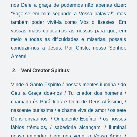
nos Dele a graça de podermos não apenas dizer:
“Faça-se em mim segundo a Vossa palavra!”, mas
também poder vivê-la como Vós o fizestes. Em
vossas mãos colocamos as nossas para que, em
meio a todas as dificuldades e misérias, possais
conduzir-nos a Jesus. Por Cristo, nosso Senhor.
Amém!
2. Veni Creator Spiritus:
Vinde ó Santo Espírito / nossas mentes ilumina / do
Céu a Graça doa-nos / Tu criador dos homens /
chamado és Paráclito / e Dom de Deus Altíssimo, /
nascente puríssima / e chama viva de amor / os sete
Dons enviai-nos, / Onipotente Espírito, / os nossos
lábios trêmulos, / sabedoria alcançam. / Iluminai
nosso entender, / em nós vertei o Vosso Amor, /