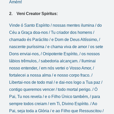
Amém!
2. Veni Creator Spiritus:
Vinde ó Santo Espírito / nossas mentes ilumina / do
Céu a Graça doa-nos / Tu criador dos homens /
chamado és Paráclito / e Dom de Deus Altíssimo, /
nascente puríssima / e chama viva de amor / os sete
Dons enviai-nos, / Onipotente Espírito, / os nossos
lábios trêmulos, / sabedoria alcançam. / Iluminai
nosso entender, / em nós vertei o Vosso Amor, /
fortalecei a nossa alma / e nosso corpo fraco. /
Libertai-nos de todo mal / e dai-nos logo a Tua paz /
contigo queremos vencer / todo mortal perigo. / Ó
Pai, Tu nos revela / e o Filho Único também, / para
sempre todos creiam / em Ti, Divino Espírito. / Ao
Pai, seja toda a Glória / e ao Filho que Ressuscitou /