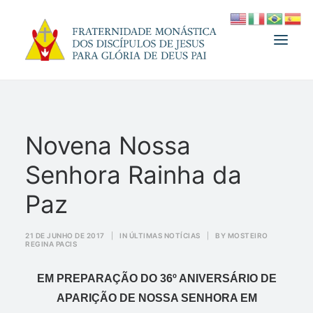
A FRATERNIDADE
Novena Nossa
FUNDADOR
Senhora Rainha da
MEDJUGORJE
ESPIRITUALIDADE
Paz
ATUALIDADES
21 DE JUNHO DE 2017
|
IN
ÚLTIMAS NOTÍCIAS
|
BY
MOSTEIRO
REGINA PACIS
INFORMATIVO
DOAÇÃO
EM PREPARAÇÃO DO 36º ANIVERSÁRIO DE
LOJA
APARIÇÃO DE NOSSA SENHORA EM