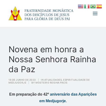
A FRATERNIDADE
Novena em honra a
FUNDADOR
Nossa Senhora Rainha
MEDJUGORJE
ESPIRITUALIDADE
da Paz
ATUALIDADES
16 DE JUNHO DE 2023
|
IN
ATUALIDADES
,
ESPIRITUALIDADE DE
MEDJUGORJE
|
BY
MOSTEIRO REGINA PACIS
INFORMATIVO
DOAÇÃO
Em preparação do 42º
aniversário das Aparições
LOJA
em Medjugorje.