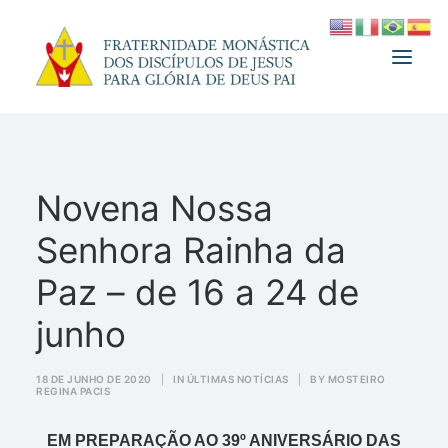
A FRATERNIDADE
Novena Nossa
FUNDADOR
Senhora Rainha da
MEDJUGORJE
ESPIRITUALIDADE
Paz – de 16 a 24 de
ATUALIDADES
junho
INFORMATIVO
18 DE JUNHO DE 2020
|
IN
ÚLTIMAS NOTÍCIAS
|
BY
MOSTEIRO
DOAÇÃO
REGINA PACIS
LOJA
EM PREPARAÇÃO AO 39º ANIVERSÁRIO DAS