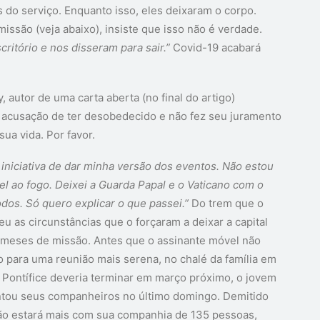
o serviço. Enquanto isso, eles deixaram o corpo.
issão (veja abaixo), insiste que isso não é verdade.
itório e nos disseram para sair.”
Covid-19 acabará
 autor de uma carta aberta (no final do artigo)
a acusação de ter desobedecido e não fez seu juramento
ua vida. Por favor.
a iniciativa de dar minha versão dos eventos. Não estou
el ao fogo. Deixei a Guarda Papal e o Vaticano com o
os. Só quero explicar o que passei.”
Do trem que o
 as circunstâncias que o forçaram a deixar a capital
 meses de missão. Antes que o assinante móvel não
 para uma reunião mais serena, no chalé da família em
 Pontífice deveria terminar em março próximo, o jovem
entou seus companheiros no último domingo. Demitido
não estará mais com sua companhia de 135 pessoas,