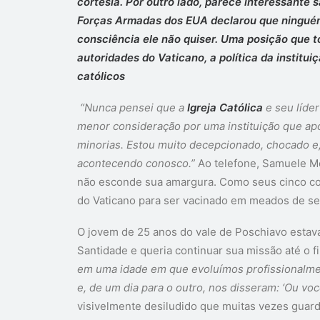
cortesia. Por outro lado, parece interessante s
Forças Armadas dos EUA
declarou que ninguém
consciência ele não quiser. Uma posição que 
autoridades do Vaticano, a política da institu
católicos
“Nunca pensei que a
Igreja Católica
e seu líde
menor consideração por uma instituição que apo
minorias. Estou muito decepcionado, chocado e, 
acontecendo conosco.”
Ao telefone, Samuele Me
não esconde sua amargura. Como seus cinco co
do Vaticano para ser vacinado em meados de s
O jovem de 25 anos do vale de Poschiavo estava
Santidade e queria continuar sua missão até o f
em uma idade em que evoluímos profissionalme
e, de um dia para o outro, nos disseram: ‘Ou voc
visivelmente desiludido que muitas vezes guar