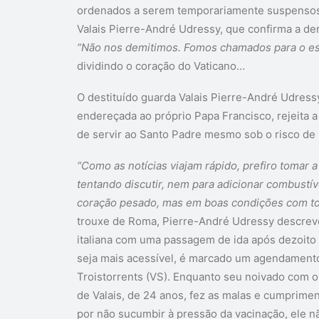
ordenados a serem temporariamente suspensos d
Valais Pierre-André Udressy, que confirma a dem
“Não nos demitimos. Fomos chamados para o escr
dividindo o coração do Vaticano…
O destituído guarda Valais Pierre-André Udressy,
endereçada ao próprio Papa Francisco, rejeita 
de servir ao Santo Padre mesmo sob o risco de s
“Como as notícias viajam rápido, prefiro tomar 
tentando discutir, nem para adicionar combustív
coração pesado, mas em boas condições com tod
trouxe de Roma, Pierre-André Udressy descreveu
italiana com uma passagem de ida após dezoito
seja mais acessível, é marcado um agendamento
Troistorrents (VS). Enquanto seu noivado com o
de Valais, de 24 anos, fez as malas e cumprim
por não sucumbir à pressão da vacinação, ele 