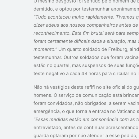
O mesmo desgosto foi sentido pelo homem de Bi
demitido, e optou por testemunhar anonimamen
“Tudo aconteceu muito rapidamente. Tivemos qu
dizer adeus aos nossos companheiros antes de 
reconhecimento. Este fim brutal será para sem
foram certamente difíceis dada a situação, mas 
momento.”
Um quarto soldado de Freiburg, ain
testemunhar. Outros soldados que foram vacinad
estão no quartel, mas suspensos de suas funçõ
teste negativo a cada 48 horas para circular no l
Não há vestígios deste refifi no site oficial do
homens. O serviço de comunicação está brinca
foram convidados, não obrigados, a serem vaci
emergência, o que torna a entrada no Vaticano s
“Essas medidas estão em consonância com as t
entrevistado, antes de continuar acrescentand
guarda optaram por não atender a esse pedido, 