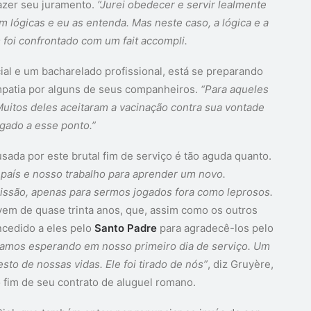
azer seu juramento.
“Jurei obedecer e servir lealmente
 lógicas e eu as entenda. Mas neste caso, a lógica e a
foi confrontado com um fait accompli.
l e um bacharelado profissional, está se preparando
impatia por alguns de seus companheiros.
“Para aqueles
Muitos deles aceitaram a vacinação contra sua vontade
egado a esse ponto.”
sada por este brutal fim de serviço é tão aguda quanto.
país e nosso trabalho para aprender um novo.
issão, apenas para sermos jogados fora como leprosos.
ovem de quase trinta anos, que, assim como os outros
oncedido a eles pelo
Santo Padre
para agradecê-los pelo
tamos esperando em nosso primeiro dia de serviço. Um
o de nossas vidas. Ele foi tirado de nós”
, diz Gruyère,
 fim de seu contrato de aluguel romano.