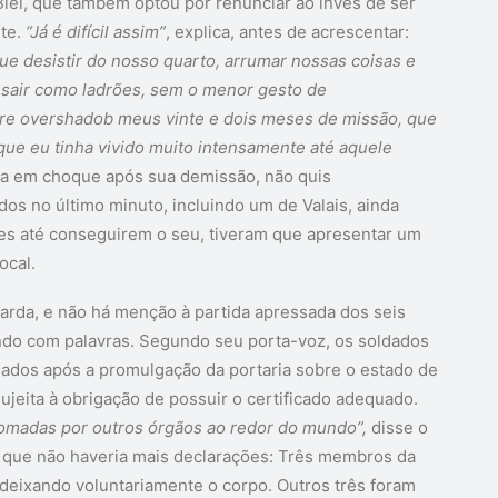
el, que também optou por renunciar ao invés de ser
te.
“Já é difícil assim”
, explica, antes de acrescentar:
e desistir do nosso quarto, arrumar nossas coisas e
sair como ladrões, sem o menor gesto de
pre overshadob meus vinte e dois meses de missão, que
que eu tinha vivido muito intensamente até aquele
da em choque após sua demissão, não quis
os no último minuto, incluindo um de Valais, ainda
es até conseguirem o seu, tiveram que apresentar um
ocal.
 guarda, e não há menção à partida apressada dos seis
ndo com palavras. Segundo seu porta-voz, os soldados
nados após a promulgação da portaria sobre o estado de
ujeita à obrigação de possuir o certificado adequado.
omadas por outros órgãos ao redor do mundo”,
disse o
o que não haveria mais declarações: Três membros da
deixando voluntariamente o corpo. Outros três foram