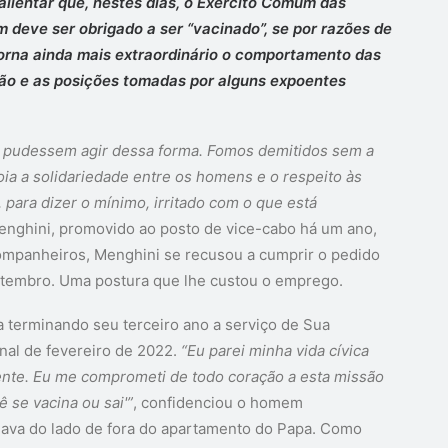
alientar que, nestes dias,
o Exército Comum das
 deve ser obrigado a ser “vacinado”, se por razões de
torna ainda mais extraordinário o comportamento das
ição e as posições tomadas por alguns expoentes
r pudessem agir dessa forma. Fomos demitidos sem a
ia a solidariedade entre os homens e o respeito às
para dizer o mínimo, irritado com o que está
nghini, promovido ao posto de vice-cabo há um ano,
mpanheiros, Menghini se recusou a cumprir o pedido
etembro. Uma postura que lhe custou o emprego.
 terminando seu terceiro ano a serviço de Sua
inal de fevereiro de 2022.
“Eu parei minha vida cívica
nte. Eu me comprometi de todo coração a esta missão
ê se vacina ou sai'”
, confidenciou o homem
dava do lado de fora do apartamento do Papa. Como