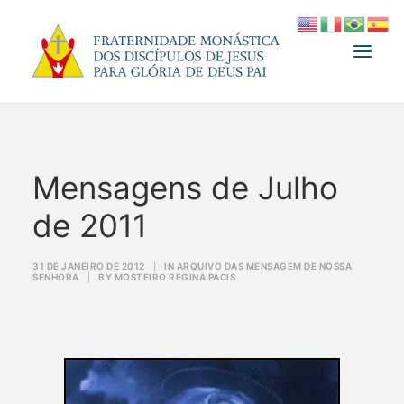
A FRATERNIDADE
Mensagens de Julho
FUNDADOR
de 2011
MEDJUGORJE
ESPIRITUALIDADE
31 DE JANEIRO DE 2012
|
IN
ARQUIVO DAS MENSAGEM DE NOSSA
SENHORA
|
BY
MOSTEIRO REGINA PACIS
ATUALIDADES
INFORMATIVO
DOAÇÃO
LOJA