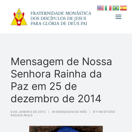
A FRATERNIDADE
Mensagem de Nossa
FUNDADOR
Senhora Rainha da
MEDJUGORJE
ESPIRITUALIDADE
Paz em 25 de
ATUALIDADES
dezembro de 2014
INFORMATIVO
6 DE JANEIRO DE 2015
|
IN
MENSAGEM DO MÊS
|
BY
MOSTEIRO
DOAÇÃO
REGINA PACIS
LOJA