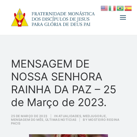
A FRATERNIDADE
MENSAGEM DE
FUNDADOR
NOSSA SENHORA
MEDJUGORJE
ESPIRITUALIDADE
RAINHA DA PAZ – 25
ATUALIDADES
de Março de 2023.
INFORMATIVO
25 DE MARÇO DE 2023
|
IN
ATUALIDADES
,
MEDJUGORJE
,
DOAÇÃO
MENSAGEM DO MÊS
,
ÚLTIMAS NOTÍCIAS
|
BY
MOSTEIRO REGINA
PACIS
LOJA