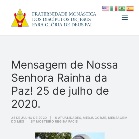
A FRATERNIDADE
Mensagem de Nossa
FUNDADOR
Senhora Rainha da
MEDJUGORJE
ESPIRITUALIDADE
Paz! 25 de julho de
ATUALIDADES
2020.
INFORMATIVO
25 DE JULHO DE 2020
|
IN
ATUALIDADES
,
MEDJUGORJE
,
MENSAGEM
DOAÇÃO
DO MÊS
|
BY
MOSTEIRO REGINA PACIS
LOJA