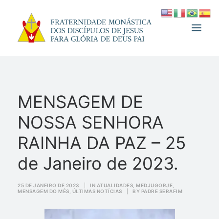
A FRATERNIDADE
MENSAGEM DE
FUNDADOR
NOSSA SENHORA
MEDJUGORJE
ESPIRITUALIDADE
RAINHA DA PAZ – 25
ATUALIDADES
de Janeiro de 2023.
INFORMATIVO
25 DE JANEIRO DE 2023
|
IN
ATUALIDADES
,
MEDJUGORJE
,
DOAÇÃO
MENSAGEM DO MÊS
,
ÚLTIMAS NOTÍCIAS
|
BY
PADRE SERAFIM
LOJA