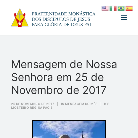
A FRATERNIDADE
Mensagem de Nossa
FUNDADOR
Senhora em 25 de
MEDJUGORJE
ESPIRITUALIDADE
Novembro de 2017
ATUALIDADES
25 DE NOVEMBRO DE 2017
|
IN
MENSAGEM DO MÊS
|
BY
MOSTEIRO REGINA PACIS
INFORMATIVO
DOAÇÃO
LOJA