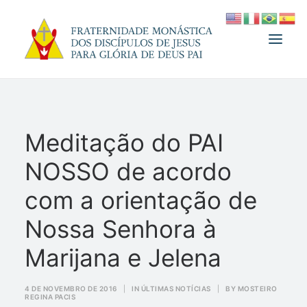
A FRATERNIDADE
Meditação do PAI
FUNDADOR
NOSSO de acordo
MEDJUGORJE
ESPIRITUALIDADE
com a orientação de
ATUALIDADES
Nossa Senhora à
INFORMATIVO
Marijana e Jelena
DOAÇÃO
4 DE NOVEMBRO DE 2016
|
IN
ÚLTIMAS NOTÍCIAS
|
BY
MOSTEIRO
LOJA
REGINA PACIS