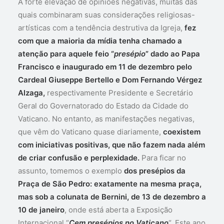
A forte elevação de opiniões negativas, muitas das
quais combinaram suas considerações religiosas-
artísticas com a tendência destrutiva da Igreja,
fez
com que a maioria da mídia tenha chamado a
atenção para aquele feio “
presépio
” dado ao Papa
Francisco e inaugurado em 11 de dezembro pelo
Cardeal Giuseppe Bertello e Dom Fernando Vérgez
Alzaga,
respectivamente Presidente e Secretário
Geral do Governatorado do Estado da Cidade do
Vaticano. No entanto, as manifestações negativas,
que vêm do Vaticano quase diariamente,
coexistem
com iniciativas positivas, que não fazem nada além
de criar confusão e perplexidade.
Para ficar no
assunto, tomemos o exemplo
dos presépios da
Praça de São Pedro: exatamente na mesma praça,
mas sob a colunata de Bernini, de 13 de dezembro a
10 de janeiro
, onde está aberta a Exposição
Internacional “
Cem presépios no Vaticano
“. Este ano