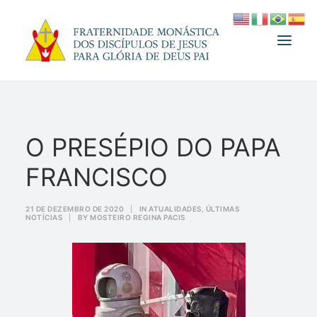
A FRATERNIDADE
O PRESÉPIO DO PAPA
FUNDADOR
FRANCISCO
MEDJUGORJE
ESPIRITUALIDADE
21 DE DEZEMBRO DE 2020
|
IN
ATUALIDADES
,
ÚLTIMAS
NOTÍCIAS
|
BY
MOSTEIRO REGINA PACIS
ATUALIDADES
INFORMATIVO
DOAÇÃO
LOJA