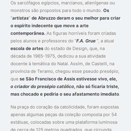
Os sarcófagos egípcios, marcianos, alienígenas ou
monstros são propostos para todo o mundo.
Os
“
artistas
”
de Abruzzo deram o seu melhor para criar
o espírito indecente que move a arte
contemporânea.
As figuras horríveis foram criadas
pelos alunos e professores do “
F.A. Grue
“, a atual
escola de artes
do estado de Design, que, na
década de 1965-1975, dedicou a sua atividade
docente à temática do Natal. Assim, de Castelli, na
província de Teramo, chegou esse pseudo presépio,
que
se São Francisco de Assis estivesse vivo, ele,
o criador do presépio católico
, não só ficaria triste,
mas chocado e pediria o seu afastamento imediato
.
Na praça do coração da catolicidade, foram expostas
apenas algumas peças da coleção composta por 54
estátuas, colocadas sobre uma plataforma luminosa
de cerca de 125 metros quadrados, que circunda