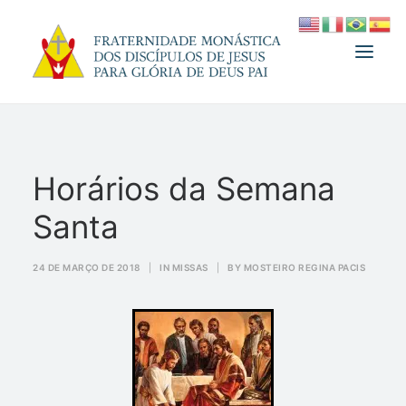
A FRATERNIDADE
Horários da Semana
FUNDADOR
Santa
MEDJUGORJE
ESPIRITUALIDADE
24 DE MARÇO DE 2018
|
IN
MISSAS
|
BY
MOSTEIRO REGINA PACIS
ATUALIDADES
INFORMATIVO
DOAÇÃO
LOJA