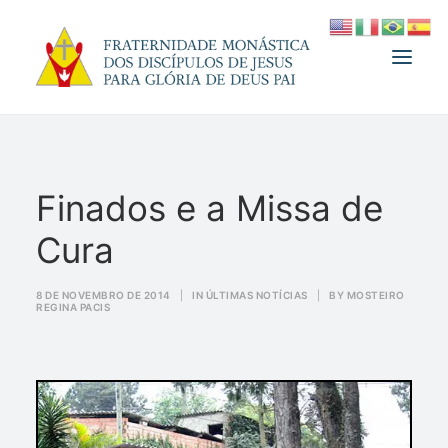
A FRATERNIDADE
Finados e a Missa de
FUNDADOR
Cura
MEDJUGORJE
ESPIRITUALIDADE
8 DE NOVEMBRO DE 2014
|
IN
ÚLTIMAS NOTÍCIAS
|
BY
MOSTEIRO
REGINA PACIS
ATUALIDADES
INFORMATIVO
DOAÇÃO
LOJA