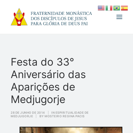
A FRATERNIDADE
Festa do 33°
FUNDADOR
Aniversário das
MEDJUGORJE
ESPIRITUALIDADE
Aparições de
ATUALIDADES
Medjugorje
INFORMATIVO
28 DE JUNHO DE 2014
|
IN
ESPIRITUALIDADE DE
DOAÇÃO
MEDJUGORJE
|
BY
MOSTEIRO REGINA PACIS
LOJA