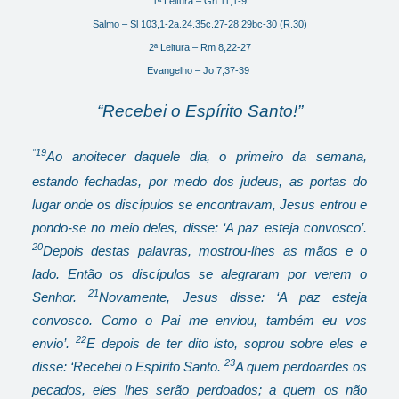
1ª Leitura – Gn 11,1-9
Salmo – Sl 103,1-2a.24.35c.27-28.29bc-30 (R.30)
2ª Leitura – Rm 8,22-27
Evangelho – Jo 7,37-39
“Recebei o Espírito Santo!”
“19
Ao anoitecer daquele dia, o primeiro da semana,
estando fechadas, por medo dos judeus, as portas do
lugar onde os discípulos se
encontravam, Jesus entrou e
pondo-se no meio deles, disse: ‘A paz esteja convosco’.
20
Depois destas palavras, mostrou-lhes as mãos e o
lado. Então os discípulos se alegraram por verem o
21
Senhor.
Novamente, Jesus disse: ‘A paz esteja
convosco. Como o Pai me enviou, também eu vos
22
envio’.
E depois de ter dito isto, soprou sobre eles e
23
disse: ‘Recebei o Espírito Santo.
A quem perdoardes os
pecados, eles lhes serão perdoados; a quem os não