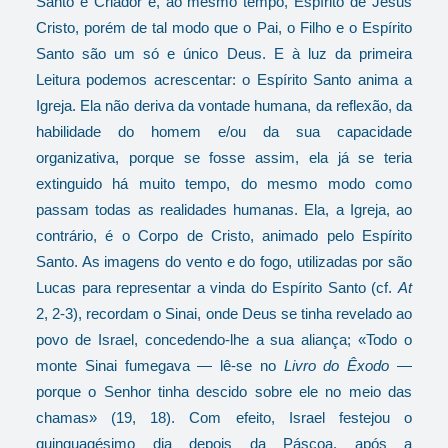
Santo é Criador e, ao mesmo tempo, Espírito de Jesus
Cristo, porém de tal modo que o Pai, o Filho e o Espírito
Santo são um só e único Deus. E à luz da primeira
Leitura podemos acrescentar: o Espírito Santo anima a
Igreja. Ela não deriva da vontade humana, da reflexão, da
habilidade do homem e/ou da sua capacidade
organizativa, porque se fosse assim, ela já se teria
extinguido há muito tempo, do mesmo modo como
passam todas as realidades humanas. Ela, a Igreja, ao
contrário, é o Corpo de Cristo, animado pelo Espírito
Santo. As imagens do vento e do fogo, utilizadas por são
Lucas para representar a vinda do Espírito Santo (cf.
At
2, 2-3), recordam o Sinai, onde Deus se tinha revelado ao
povo de Israel, concedendo-lhe a sua aliança; «Todo o
monte Sinai fumegava — lê-se no
Livro do Êxodo
—
porque o Senhor tinha descido sobre ele no meio das
chamas» (19, 18). Com efeito, Israel festejou o
quinquagésimo dia depois da Páscoa, após a