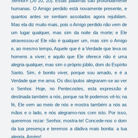
Senhor» (
Jo
20, 20). Estas palavras são profundamente
humanas. O Amigo perdido está novamente presente, e
quantos antes se sentiam assolados agora rejubilam.
Mas ela diz muito mais, pois o Amigo perdido não vem de
um lugar qualquer, mas sim da noite da morte; e Ele
atravessou-a! Ele não é qualquer um, mas sim o Amigo
e, ao mesmo tempo, Aquele que é a Verdade que leva os
homens a viver; e aquilo que Ele oferece não é uma
alegria qualquer, mas sim o próprio júbilo, dom do Espírito
Santo. Sim, é bonito viver, porque sou amado, e é a
Verdade que me ama. Os discípulos alegraram-se ao ver
o Senhor. Hoje, no Pentecostes, esta expressão é
destinada também a nós, porque na fé podemos vê-lo; na
fé, Ele vem ao meio de nós e mostra também a nós as
mãos e o lado, e nós alegramo-nos com isto. Por isso,
queremos rezar: Senhor, mostra-te! Concede-nos o dom
da tua presença e teremos a dádiva mais bonita: a tua
alegria. Amém!