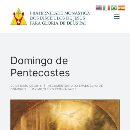
A FRATERNIDADE
Domingo de
FUNDADOR
Pentecostes
MEDJUGORJE
ESPIRITUALIDADE
20 DE MAIO DE 2018
|
IN
COMENTÁRIO DO EVANGELHO DE
DOMINGO
|
BY
MOSTEIRO REGINA PACIS
ATUALIDADES
INFORMATIVO
DOAÇÃO
LOJA