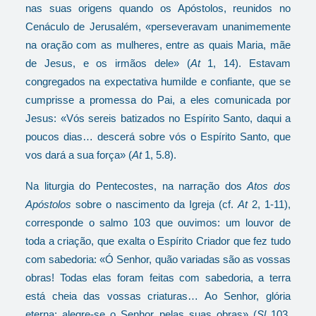
nas suas origens quando os Apóstolos, reunidos no
Cenáculo de Jerusalém, «perseveravam unanimemente
na oração com as mulheres, entre as quais Maria, mãe
de Jesus, e os irmãos dele» (
At
1, 14). Estavam
congregados na expectativa humilde e confiante, que se
cumprisse a promessa do Pai, a eles comunicada por
Jesus: «Vós sereis batizados no Espírito Santo, daqui a
poucos dias… descerá sobre vós o Espírito Santo, que
vos dará a sua força» (
At
1, 5.8).
Na liturgia do Pentecostes, na narração dos
Atos dos
Apóstolos
sobre o nascimento da Igreja (cf.
At
2, 1-11),
corresponde o salmo 103 que ouvimos: um louvor de
toda a criação, que exalta o Espírito Criador que fez tudo
com sabedoria: «Ó Senhor, quão variadas são as vossas
obras! Todas elas foram feitas com sabedoria, a terra
está cheia das vossas criaturas… Ao Senhor, glória
eterna; alegre-se o Senhor pelas suas obras» (
Sl
103,