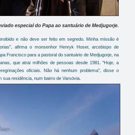
viado especial do Papa ao santuário de Medjugorje.
proibido e não deve ser feito em segredo. Minha missão é
horias”, afirma o monsenhor Henryk Hoser, arcebispo de
pa Francisco para a pastoral do santuário de Medjugorje, na
ianas, que atrai milhões de pessoas desde 1981.
“Hoje, a
eregrinações oficiais. Não há nenhum problema”, disse o
sua residência, num bairro de Varsóvia.