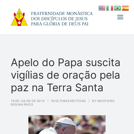
A FRATERNIDADE
Apelo do Papa suscita
FUNDADOR
vigílias de oração pela
MEDJUGORJE
ESPIRITUALIDADE
paz na Terra Santa
ATUALIDADES
18 DE JULHO DE 2014
|
IN
ÚLTIMAS NOTÍCIAS
|
BY
MOSTEIRO
REGINA PACIS
INFORMATIVO
DOAÇÃO
LOJA