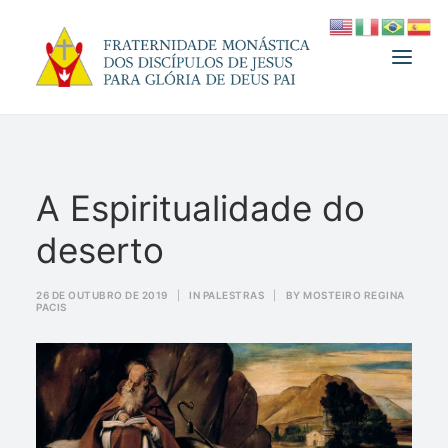
A FRATERNIDADE
A Espiritualidade do
FUNDADOR
deserto
MEDJUGORJE
ESPIRITUALIDADE
26 DE OUTUBRO DE 2019
|
IN
PALESTRAS
|
BY
MOSTEIRO REGINA
PACIS
ATUALIDADES
INFORMATIVO
DOAÇÃO
LOJA