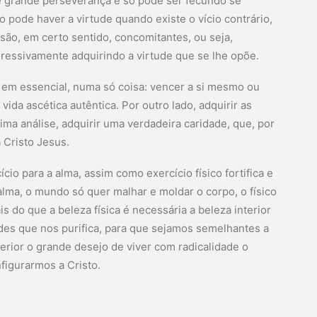
e grande perseverança e só pode ser fecundo se
 pode haver a virtude quando existe o vício contrário,
 são, em certo sentido, concomitantes, ou seja,
ressivamente adquirindo a virtude que se lhe opõe.
 em essencial, numa só coisa: vencer a si mesmo ou
vida ascética autêntica. Por outro lado, adquirir as
tima análise, adquirir uma verdadeira caridade, que, por
 Cristo Jesus.
o para a alma, assim como exercício físico fortifica e
 alma, o mundo só quer malhar e moldar o corpo, o físico
s do que a beleza física é necessária a beleza interior
udes que nos purifica, para que sejamos semelhantes a
rior o grande desejo de viver com radicalidade o
figurarmos a Cristo.