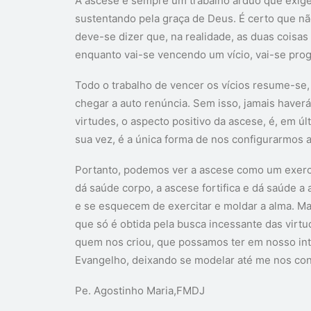
A ascese é sempre um trabalho árduo que exig
sustentando pela graça de Deus. É certo que não
deve-se dizer que, na realidade, as duas coisas
enquanto vai-se vencendo um vício, vai-se prog
Todo o trabalho de vencer os vícios resume-se,
chegar a auto renúncia. Sem isso, jamais haverá 
virtudes, o aspecto positivo da ascese, é, em úl
sua vez, é a única forma de nos configurarmos a
Portanto, podemos ver a ascese como um exercíci
dá saúde corpo, a ascese fortifica e dá saúde a
e se esquecem de exercitar e moldar a alma. Mai
que só é obtida pela busca incessante das virt
quem nos criou, que possamos ter em nosso inte
Evangelho, deixando se modelar até me nos con
Pe. Agostinho Maria,FMDJ