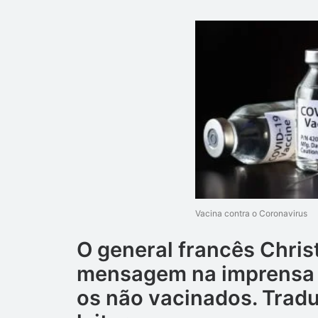
Vacina contra o Coronavirus
O general francês Chri
mensagem na imprensa 
os não vacinados. Trad