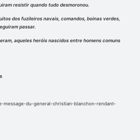
guiram resistir quando tudo desmoronou.
itos dos fuzileiros navais, comandos, boinas verdes,
seguiram passar.
iveram, aqueles heróis nascidos entre homens comuns
s
e-message-du-general-christian-blanchon-rendant-