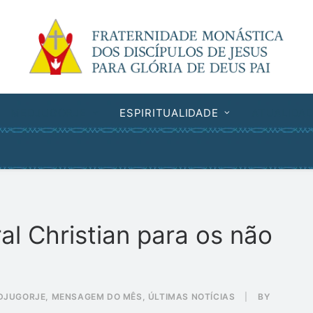
MEDJUGORJE
ESPIRITUALIDADE
ATUALIDA
 Christian para os não
DJUGORJE
,
MENSAGEM DO MÊS
,
ÚLTIMAS NOTÍCIAS
|
BY