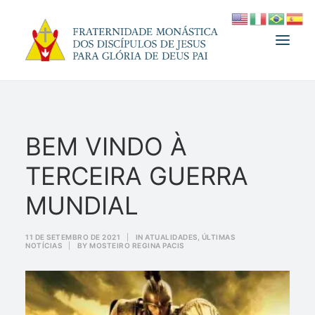
A FRATERNIDADE
BEM VINDO À
FUNDADOR
TERCEIRA GUERRA
MEDJUGORJE
ESPIRITUALIDADE
MUNDIAL
ATUALIDADES
11 DE SETEMBRO DE 2021
|
IN
ATUALIDADES
,
ÚLTIMAS
NOTÍCIAS
|
BY
MOSTEIRO REGINA PACIS
INFORMATIVO
DOAÇÃO
LOJA