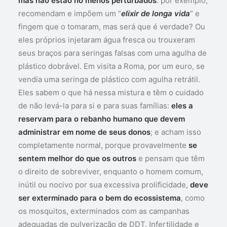
mas não estão no menos perturbados
: por exemplo,
recomendam e impõem um “
elixir de longa vida
” e
fingem que o tomaram, mas será que é verdade? Ou
eles próprios injetaram água fresca ou trouxeram
seus braços para seringas falsas com uma agulha de
plástico dobrável. Em visita a Roma, por um euro, se
vendia uma seringa de plástico com agulha retrátil.
Eles sabem o que há nessa mistura e têm o cuidado
de não levá-la para si e para suas famílias:
eles a
reservam para o rebanho humano que devem
administrar em nome de seus donos
; e acham isso
completamente normal, porque provavelmente
se
sentem melhor do que os outros
e pensam que têm
o direito de sobreviver, enquanto o homem comum,
inútil ou nocivo por sua excessiva prolificidade,
deve
ser exterminado para o bem do ecossistema
, como
os mosquitos, exterminados com as campanhas
adequadas de pulverização de DDT. Infertilidade e