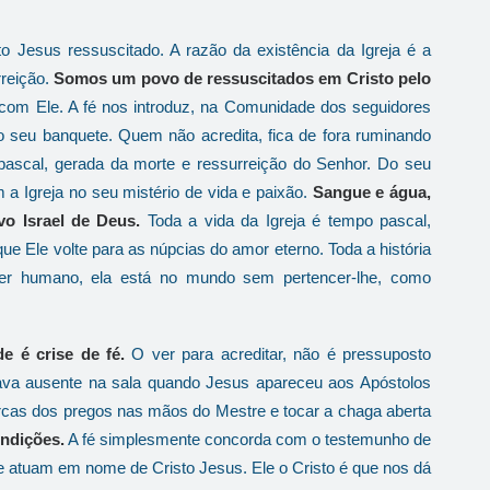
 Jesus ressuscitado. A razão da existência da Igreja é a
rreição.
Somos um povo de ressuscitados em Cristo pelo
com Ele. A fé nos introduz, na Comunidade dos seguidores
do seu banquete. Quem não acredita, fica de fora ruminando
 pascal, gerada da morte e ressurreição do Senhor. Do seu
 a Igreja no seu mistério de vida e paixão.
Sangue e água,
vo Israel de Deus.
Toda a vida da Igreja é tempo pascal,
ue Ele volte para as núpcias do amor eterno. Toda a história
 ser humano, ela está no mundo sem pertencer-lhe, como
de é crise de fé.
O ver para acreditar, não é pressuposto
tava ausente na sala quando Jesus apareceu aos Apóstolos
arcas dos pregos nas mãos do Mestre e tocar a chaga aberta
ondições.
A fé simplesmente concorda com o testemunho de
ue atuam em nome de Cristo Jesus. Ele o Cristo é que nos dá