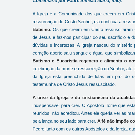
Comentário por Padre Simeão Maria, fmdj.
A Igreja é a Comunidade dos que creem em Cristo
ressurreição do Cristo Senhor, ela continua a ressu
Batismo
. Os que creem em Cristo ressuscitaram 
de Jesus e faz-nos participar do seu sacrifício e 
dúvidas e incertezas. A Igreja nasceu do mistério
coração aberto saiu sangue e água, que simbolizam
Batismo e Eucaristia regenera e alimenta o no
celebração da morte e ressurreição do Senhor, até q
da Igreja está preenchida de lutas em prol do
testemunha de Cristo Jesus ressuscitado.
A crise da Igreja e do cristianismo da atualida
indispensável para crer. O Apóstolo Tomé que es
reunidos, não acreditou. Antes ele queria ver as m
pela lança no seu lado para crer.
A fé não impõe c
Pedro junto com os outros Apóstolos e da Igreja, q