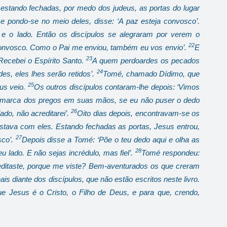
 estando fechadas, por medo dos judeus, as portas do lugar
e pondo-se no meio deles, disse: ‘A paz esteja convosco’.
 e o lado. Então os discípulos se alegraram por verem o
22
convosco. Como o Pai me enviou, também eu vos envio’.
E
23
‘Recebei o Espírito Santo.
A quem perdoardes os pecados
24
es, eles lhes serão retidos’.
Tomé, chamado Dídimo, que
25
us veio.
Os outros discípulos contaram-lhe depois: ‘Vimos
 a marca dos pregos em suas mãos, se eu não puser o dedo
26
do, não acreditarei’.
Oito dias depois, encontravam-se os
tava com eles. Estando fechadas as portas, Jesus entrou,
27
sco’.
Depois disse a Tomé: ‘Põe o teu dedo aqui e olha as
28
lado. E não sejas incrédulo, mas fiel’.
Tomé respondeu:
reditaste, porque me viste? Bem-aventurados os que creram
ais diante dos discípulos, que não estão escritos neste livro.
ue Jesus é o Cristo, o Filho de Deus, e para que, crendo,