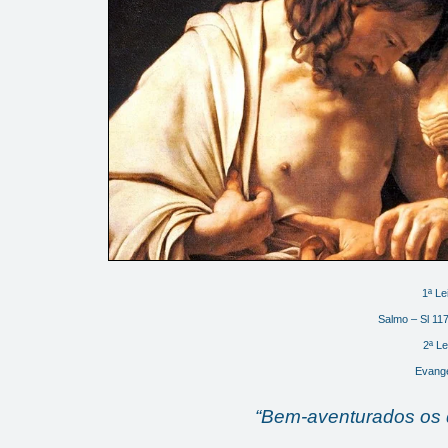
1ª Le
Salmo – Sl 117
2ª Le
Evange
“Bem-aventurados os q