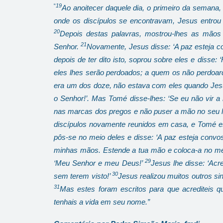
“
19
Ao anoitecer daquele dia, o primeiro da semana,
onde os discípulos se encontravam, Jesus entrou 
20
Depois destas palavras, mostrou-lhes as mãos
21
Senhor.
Novamente, Jesus disse: ‘A paz esteja 
depois de ter dito isto, soprou sobre eles e disse: 
eles lhes serão perdoados; a quem os não perdoard
era um dos doze, não estava com eles quando Jes
o Senhor!’. Mas Tomé disse-lhes: ‘Se eu não vir
nas marcas dos pregos e não puser a mão no seu la
discípulos novamente reunidos em casa, e Tomé es
pôs-se no meio deles e disse: ‘A paz esteja convo
minhas mãos. Estende a tua mão e coloca-a no meu 
29
‘Meu Senhor e meu Deus!’
Jesus lhe disse: ‘Ac
30
sem terem visto!’
Jesus realizou muitos outros sin
31
Mas estes foram escritos para que acrediteis q
tenhais a vida em seu nome.”