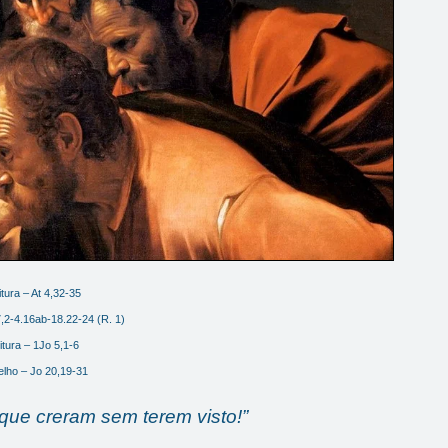
itura – At 4,32-35
,2-4.16ab-18.22-24 (R. 1)
itura – 1Jo 5,1-6
lho – Jo 20,19-31
ue creram sem terem visto!”