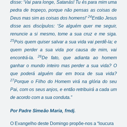
disse: ‘Vai para longe, Satanás! Tu és para mim uma
pedra de tropeço, porque não pensas as coisas de
24
Deus mas sim as coisas dos homens!’
Então Jesus
disse aos discípulos: ‘Se alguém quer me seguir,
renuncie a si mesmo, tome a sua cruz e me siga.
25
Pois quem quiser salvar a sua vida vai perdê-la; e
quem perder a sua vida por causa de mim, vai
26
encontrá-la.
De fato, que adianta ao homem
ganhar o mundo inteiro mas perder a sua vida? O
que poderá alguém dar em troca de sua vida?
27
Porque o Filho do Homem virá na glória do seu
Pai, com os seus anjos, e então retribuirá a cada um
de acordo com a sua conduta.”
Por Padre Simeão Maria, fmdj.
O Evangelho deste Domingo propõe-nos a “loucura