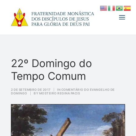
A FRATERNIDADE
22º Domingo do
FUNDADOR
Tempo Comum
MEDJUGORJE
ESPIRITUALIDADE
2 DE SETEMBRO DE 2017
|
IN
COMENTÁRIO DO EVANGELHO DE
DOMINGO
|
BY
MOSTEIRO REGINA PACIS
ATUALIDADES
INFORMATIVO
DOAÇÃO
LOJA