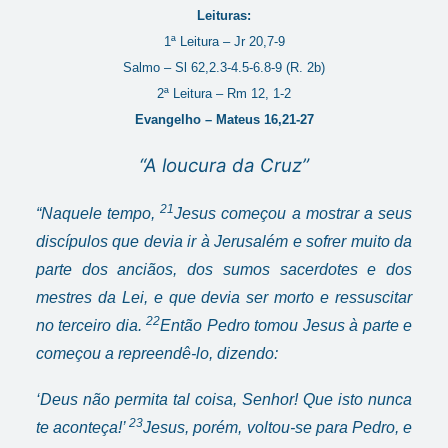
Leituras:
1ª Leitura – Jr 20,7-9
Salmo – Sl 62,2.3-4.5-6.8-9 (R. 2b)
2ª Leitura – Rm 12, 1-2
Evangelho – Mateus 16,21-27
“A loucura da Cruz”
21
“Naquele tempo,
Jesus começou a mostrar a seus
discípulos que devia ir à Jerusalém e sofrer muito da
parte dos anciãos, dos sumos sacerdotes e dos
mestres da Lei, e que devia ser morto e ressuscitar
22
no terceiro dia.
Então Pedro tomou Jesus à parte e
começou a repreendê-lo, dizendo:
‘Deus não permita tal coisa, Senhor! Que isto nunca
23
te aconteça!’
Jesus, porém, voltou-se para Pedro, e