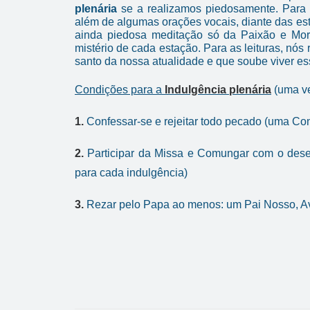
plenária
se a realizamos piedosamente. Para 
além de algumas orações vocais, diante das e
ainda piedosa meditação só da Paixão e Mor
mistério de cada estação. Para as leituras, n
santo da nossa atualidade e que soube viver ess
Condições para a
Indulgência plenária
(uma ve
1.
Confessar-se e rejeitar todo pecado (uma Co
2.
Participar da Missa e Comungar com o dese
para cada indulgência)
3.
Rezar pelo Papa ao menos: um Pai Nosso, Av