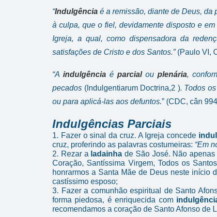
“
Indulgência
é a remissão, diante de Deus, da
à culpa, que o fiel, devidamente disposto e e
Igreja, a qual, como dispensadora da redençã
satisfações de Cristo e dos Santos.”
(Paulo VI, C
“A
indulgência
é
parcial
ou
plenária
, confor
pecados
(Indulgentiarum Doctrina,2 )
. Todos os
ou para aplicá-las aos defuntos.
” (CDC, cân 994
Indulgências Parciais
1. Fazer o sinal da cruz. A Igreja concede
indu
cruz, proferindo as palavras costumeiras:
“Em no
2. Rezar a
ladainha
de São José. Não apenas 
Coração, Santíssima Virgem, Todos os Santos
honrarmos a Santa Mãe de Deus neste início 
castíssimo esposo;
3. Fazer a comunhão espiritual de Santo Afons
forma piedosa, é enriquecida com
indulgênci
recomendamos a coração de Santo Afonso de Lig