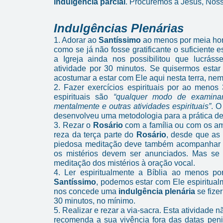
indulgência parcial
. Procuremos a Jesus, Nos
Indulgências Plenárias
1. Adorar ao
Santíssimo
ao menos por meia ho
como se já não fosse gratificante o suficiente
a Igreja ainda nos possibilitou que lucrás
atividade por 30 minutos. Se quisermos esta
acostumar a estar com Ele aqui nesta terra, ne
2. Fazer exercícios espirituais por ao menos
espirituais são
“qualquer modo de examinar 
mentalmente e outras atividades espirituais”
. O
desenvolveu uma metodologia para a prática de 
3. Rezar o
Rosário
com a família ou com os am
reza da terça parte do
Rosário
, desde que as 
piedosa meditação deve também acompanhar a 
os mistérios devem ser anunciados. Mas se f
meditação dos mistérios à oração vocal.
4. Ler espiritualmente a Bíblia ao menos 
Santíssimo
, podemos estar com Ele espiritualm
nos concede uma
indulgência plenária
se fize
30 minutos, no mínimo.
5. Realizar e rezar a via-sacra. Esta atividade
recomenda a sua vivência fora das datas pe