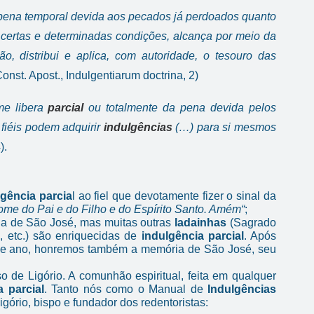
 pena temporal devida aos pecados já perdoados quanto
m certas e determinadas condições, alcança por meio da
o, distribui e aplica, com autoridade, o tesouro das
onst. Apost., Indulgentiarum doctrina, 2)
me libera
parcial
ou totalmente da pena devida pelos
 fiéis podem adquirir
indulgências
(…) para si mesmos
).
lgência
parcia
l ao fiel que devotamente fizer o sinal da
me do Pai e do Filho e do Espírito Santo. Amém“
;
a de São José, mas muitas outras
ladainhas
(Sagrado
, etc.) são enriquecidas de
indulgência parcial
. Após
de ano, honremos também a memória de São José, seu
o de Ligório. A comunhão espiritual, feita em qualquer
a parcial
. Tanto nós como o Manual de
Indulgências
ório, bispo e fundador dos redentoristas: