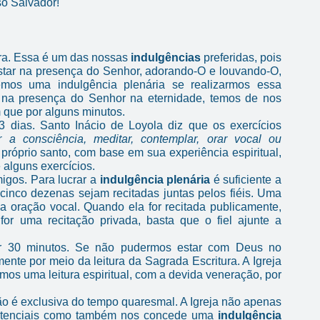
so Salvador!
ra. Essa é um das nossas
indulgências
preferidas, pois
 estar na presença do Senhor, adorando-O e louvando-O,
semos uma indulgência plenária se realizarmos essa
r na presença do Senhor na eternidade, temos de nos
m que por alguns minutos.
 3 dias. Santo Inácio de Loyola diz que os exercícios
a consciência, meditar, contemplar, orar vocal ou
 próprio santo, com base em sua experiência espiritual,
alguns exercícios.
igos. Para lucrar a
indulgência plenária
é suficiente a
cinco dezenas sejam recitadas juntas pelos fiéis. Uma
oração vocal. Quando ela for recitada publicamente,
or uma recitação privada, basta que o fiel ajunte a
por 30 minutos. Se não pudermos estar com Deus no
ente por meio da leitura da Sagrada Escritura. A Igreja
rmos uma leitura espiritual, com a devida veneração, por
 não é exclusiva do tempo quaresmal. A Igreja não apenas
nitenciais como também nos concede uma
indulgência