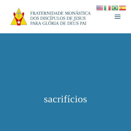
A FRATERNIDADE
FUNDADOR
MEDJUGORJE
ESPIRITUALIDADE
ATUALIDADES
sacrifícios
INFORMATIVO
DOAÇÃO
LOJA