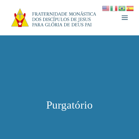
A FRATERNIDADE
FUNDADOR
MEDJUGORJE
ESPIRITUALIDADE
ATUALIDADES
Purgatório
INFORMATIVO
DOAÇÃO
LOJA