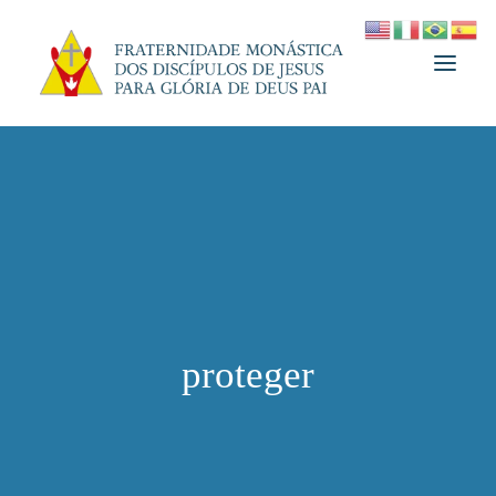
A FRATERNIDADE
FUNDADOR
MEDJUGORJE
ESPIRITUALIDADE
ATUALIDADES
proteger
INFORMATIVO
DOAÇÃO
LOJA