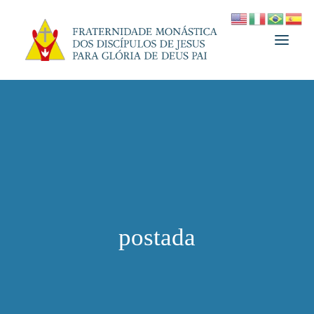
A FRATERNIDADE
FUNDADOR
MEDJUGORJE
ESPIRITUALIDADE
ATUALIDADES
postada
INFORMATIVO
DOAÇÃO
LOJA