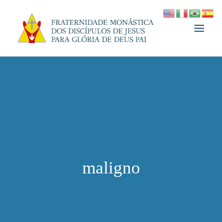
A FRATERNIDADE
FUNDADOR
MEDJUGORJE
ESPIRITUALIDADE
ATUALIDADES
maligno
INFORMATIVO
DOAÇÃO
LOJA