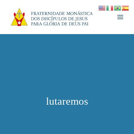
A FRATERNIDADE
FUNDADOR
MEDJUGORJE
ESPIRITUALIDADE
ATUALIDADES
lutaremos
INFORMATIVO
DOAÇÃO
LOJA